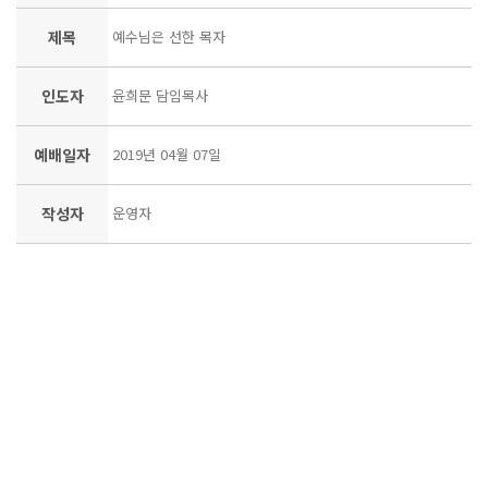
제목
예수님은 선한 목자
인도자
윤희문 담임목사
예배일자
2019년 04월 07일
작성자
운영자