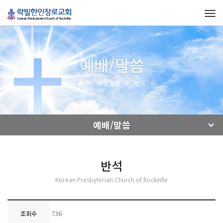
Tog
navi
예배/말씀
예배/말씀
반석
예배/말씀
반석
Korean Presbyterian Church of Rockville
736
조회수