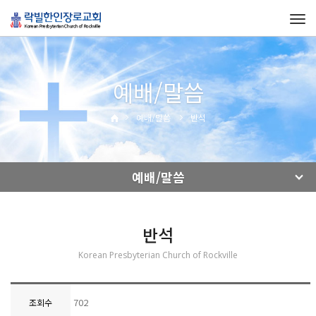
Tog
navi
예배/말씀
예배/말씀
반석
예배/말씀
반석
Korean Presbyterian Church of Rockville
702
조회수