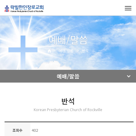
Tog
navi
예배/말씀
예배/말씀
반석
예배/말씀
반석
Korean Presbyterian Church of Rockville
402
조회수