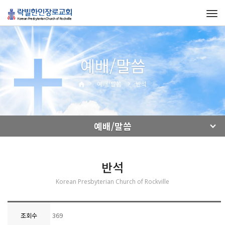
Tog
navi
예배/말씀
예배/말씀
반석
예배/말씀
반석
Korean Presbyterian Church of Rockville
369
조회수