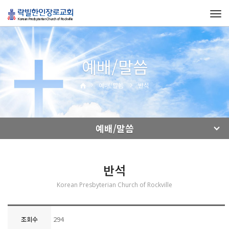
Tog
navi
예배/말씀
예배/말씀
반석
예배/말씀
반석
Korean Presbyterian Church of Rockville
294
조회수