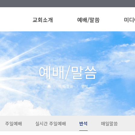
교회소개
예배/말씀
미디
예배/말씀
예배/말씀
반석
주일예배
실시간 주일예배
반석
매일말씀