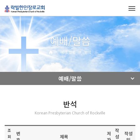
Tog
navi
예배/말씀
예배/말씀
반석
예배/말씀
반석
Korean Presbyterian Church of Rockville
작
조
번
저
작성
제목
성
회
호
자
일