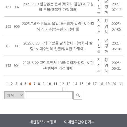
지
강
2025.7.13 한량없는 은혜(목회자 칼럼) & 구원
2025-
161
907
선
경
의 우물(행복한 가정예배)
07-12
묵
하
지
강
2025.7.6 어른들도 울었다(목회자 칼럼) & 여호
2025-
165
906
선
경
와의 기쁨(행복한 가정예배)
07-05
묵
하
지
강
2025.6.29 나의 약함을 감사합니다(목회자 칼
2025-
180
905
선
경
럼) & 예수님의 얼굴(행복한 가정예..
06-28
묵
하
지
강
2025.6.22 고린도전서 13장(목회자 칼럼) & 헌
2025-
175
904
선
경
신(행복한 가정예배)
06-21
묵
하
1
2
3
4
5
6
7
8
9
10
11
12
13
14
15
16
17
18
19
20
개인정보보호정책
이메일무단수집거부
l