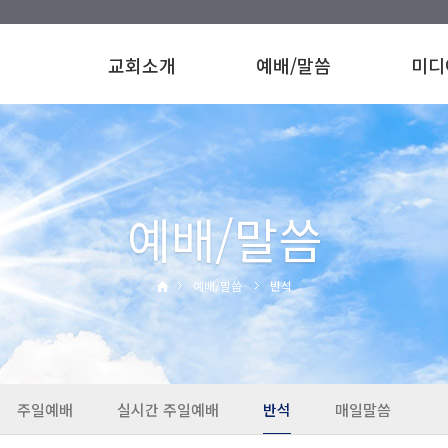
교회소개
예배/말씀
미디
예배/말씀
예배/말씀
반석
주일예배
실시간 주일예배
반석
매일말씀