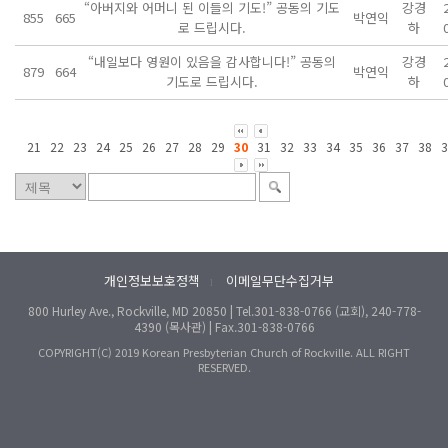
“아버지와 어머니 된 이들의 기도!” 공동의 기도
강경
855
665
박연익
로 드립시다.
하
“내일보다 영원이 있음을 감사합니다!” 공동의
강경
879
664
박연익
기도로 드립시다.
하
21
22
23
24
25
26
27
28
29
30
31
32
33
34
35
36
37
38
3
개인정보보호정책
이메일무단수집거부
l
800 Hurley Ave., Rockville, MD 20850 | Tel.301-838-0766 (교회), 240-778-
4390 (목사관) | Fax.301-838-0766
COPYRIGHT(C) 2019 Korean Presbyterian Church of Rockville. ALL RIGHT
RESERVED.