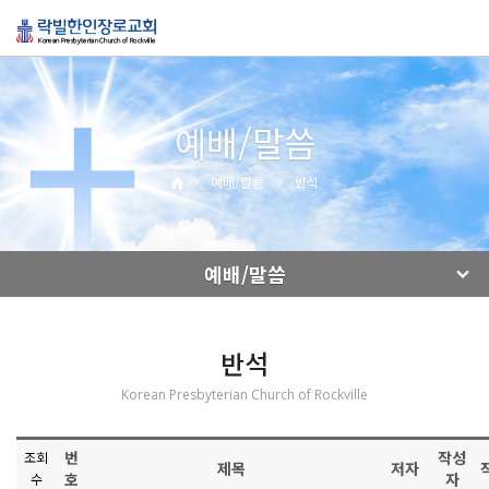
예배/말씀
예배/말씀
반석
예배/말씀
반석
Korean Presbyterian Church of Rockville
번
작성
조회
제목
저자
호
자
수