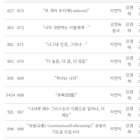
강경
827
673
“두 개의 무지개(rainbow)”
박연익
하
김정숙
강경
850
672
“나의 사랑하는 이들에게…”
권사
하
강경
801
671
“나그네 인생, 그러나…”
박연익
하
강경
892
670
“더 높음, 더 큼, 더 많음”
박연익
하
강경
895
669
"하나님 나라"
박연익
하
강경
3424
668
“회복(回復)”
박연익
하
“나사렛 예수 그리스도의 이름으로 일어나, 이
강경
921
667
박연익
제는”
하
“사귐(교통)-Communion(Fellowship)” 공동의
강경
846
666
박연익
기도로 드립시다.
하