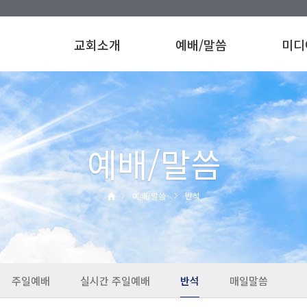
교회소개
예배/말씀
미디
예배/말씀
예배/말씀
반석
주일예배
실시간 주일예배
반석
매일말씀