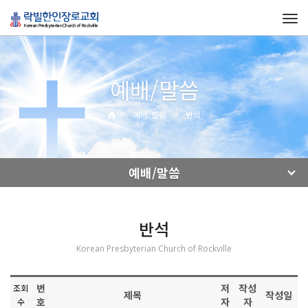
Tog
navi
예배/말씀
예배/말씀
반석
예배/말씀
반석
Korean Presbyterian Church of Rockville
번
저
작성
조회
제목
작성일
호
자
자
수