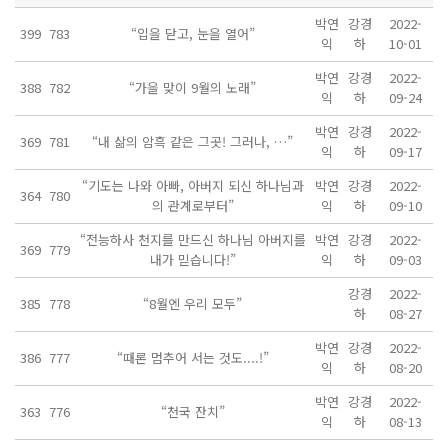
박연
강경
2022-
399
783
“입을 닫고, 눈을 열어”
익
하
10-01
박연
강경
2022-
388
782
“가을 맞이 9월의 노래”
익
하
09-24
박연
강경
2022-
369
781
“내 삶의 암흑 같은 그곳! 그러나, …”
익
하
09-17
“기도는 나와 아빠, 아버지 되신 하나님과
박연
강경
2022-
364
780
의 관계로부터”
익
하
09-10
“전능하사 천지를 만드신 하나님 아버지를
박연
강경
2022-
369
779
내가 믿습니다!”
익
하
09-03
강경
2022-
385
778
“8월엔 우리 모두”
하
08-27
박연
강경
2022-
386
777
“때론 멈추어 서는 것도....!”
익
하
08-20
박연
강경
2022-
363
776
“천국 잔치”
익
하
08-13