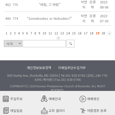
박연
강경
2022-
402
775
“바람, 그 바람”
익
하
08-06
박연
강경
2022-
400
774
“Somebodies or Nobodies?”
익
하
07-30
1
2
3
4
5
6
7
8
9
10
11
12
13
14
15
16
17
18
19
20
개인정보보호정책
이메일무단수집거부
l
800 Hurley Ave., Rockville, MD 20850 | Tel.301-838-0766 (교회), 240-778-
4390 (목사관) | Fax.301-838-0766
COPYRIGHT(C) 2019 Korean Presbyterian Church of Rockville. ALL RIGHT
RESERVED.
주일주보
예배안내
예배영상
매일말씀
교회 갤러리
여름캠프 등록