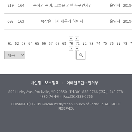
719
164
목자와 목녀, 그들은 과연 누구인가?
운영자
2019
693
163
목장을 다시 새롭게 하면서
운영자
2019
61
62
63
64
65
66
67
68
69
70
71
72
73
74
75
76
77
78
7
개인정보보호정책
이메일무단수집거부
l
800 Hurley Ave., Rockville, MD 20850 | Tel.301-838-0766 (교회), 240-778-
4390 (목사관) | Fax.301-838-0766
COPYRIGHT(C) 2019 Korean Presbyterian Church of Rockville. ALL RIGHT
RESERVED.