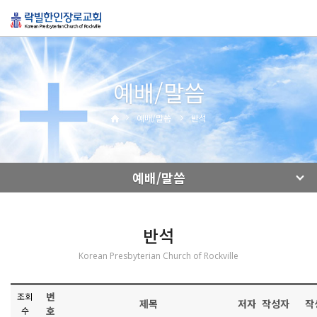
예배/말씀
예배/말씀
반석
예배/말씀
반석
Korean Presbyterian Church of Rockville
번
조회
제목
저자
작성자
작
호
수