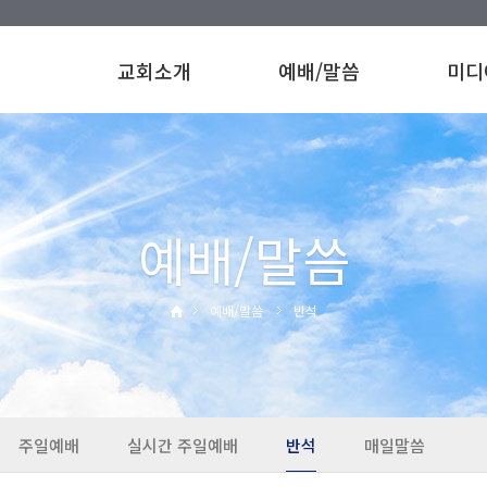
교회소개
예배/말씀
미디
예배/말씀
예배/말씀
반석
주일예배
실시간 주일예배
반석
매일말씀