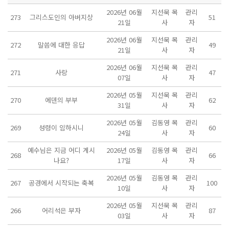
2026년 06월
지선묵 목
관리
273
그리스도인의 아버지상
51
21일
사
자
2026년 06월
지선묵 목
관리
272
말씀에 대한 응답
49
21일
사
자
2026년 06월
지선묵 목
관리
271
사랑
47
07일
사
자
2026년 05월
지선묵 목
관리
270
에덴의 부부
62
31일
사
자
2026년 05월
김동영 목
관리
269
성령이 임하시니
60
24일
사
자
예수님은 지금 어디 계시
2026년 05월
김동영 목
관리
268
66
나요?
17일
사
자
2026년 05월
김동영 목
관리
267
공경에서 시작되는 축복
100
10일
사
자
2026년 05월
지선묵 목
관리
266
어리석은 부자
87
03일
사
자