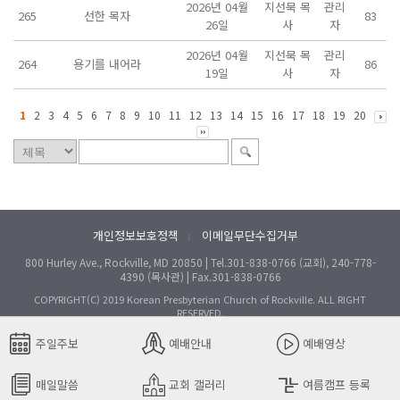
2026년 04월
지선묵 목
관리
265
선한 목자
83
26일
사
자
2026년 04월
지선묵 목
관리
264
용기를 내어라
86
19일
사
자
1
2
3
4
5
6
7
8
9
10
11
12
13
14
15
16
17
18
19
20
개인정보보호정책
이메일무단수집거부
l
800 Hurley Ave., Rockville, MD 20850 | Tel.301-838-0766 (교회), 240-778-
4390 (목사관) | Fax.301-838-0766
COPYRIGHT(C) 2019 Korean Presbyterian Church of Rockville. ALL RIGHT
RESERVED.
주일주보
예배안내
예배영상
매일말씀
교회 갤러리
여름캠프 등록