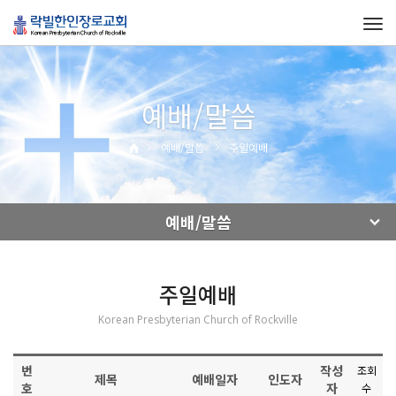
Tog
navi
예배/말씀
예배/말씀
주일예배
예배/말씀
주일예배
Korean Presbyterian Church of Rockville
번
작성
조회
제목
예배일자
인도자
호
자
수