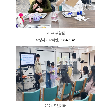
2024 부활절
작성자 : 박서인
[
,
]
조회수 : 166
2024 주일예배