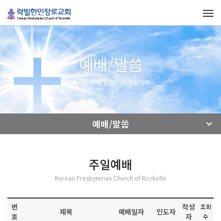
Tog
navi
예배/말씀
예배/말씀
주일예배
예배/말씀
주일예배
Korean Presbyterian Church of Rockville
번
작성
조회
제목
예배일자
인도자
호
자
수