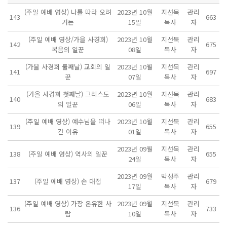
(주일 예배 영상) 나를 따라 오려
2023년 10월
지선묵
관리
143
663
거든
15일
목사
자
(주일 예배 영상/가을 사경회)
2023년 10월
지선묵
관리
142
675
복음의 일꾼
08일
목사
자
(가을 사경회 둘째날) 교회의 일
2023년 10월
지선묵
관리
141
697
꾼
07일
목사
자
(가을 사경회 첫째날) 그리스도
2023년 10월
지선묵
관리
140
683
의 일꾼
06일
목사
자
(주일 예배 영상) 예수님을 떠나
2023년 10월
지선묵
관리
139
655
간 이유
01일
목사
자
2023년 09월
지선묵
관리
138
(주일 예배 영상) 역사의 일꾼
655
24일
목사
자
2023년 09월
박성주
관리
137
(주일 예배 영상) 손 대접
679
17일
목사
자
(주일 예배 영상) 가장 온유한 사
2023년 09월
지선묵
관리
136
733
람
10일
목사
자