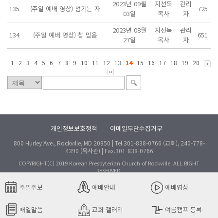
2023년 09월
지선묵
관리
135
(주일 예배 영상) 섬기는 자
725
03일
목사
자
2023년 08월
지선묵
관리
134
(주일 예배 영상) 참 믿음
651
27일
목사
자
1
2
3
4
5
6
7
8
9
10
11
12
13
14
15
16
17
18
19
20
개인정보보호정책
이메일무단수집거부
l
800 Hurley Ave., Rockville, MD 20850 | Tel.301-838-0766 (교회), 240-778-
4390 (목사관) | Fax.301-838-0766
COPYRIGHT(C) 2019 Korean Presbyterian Church of Rockville. ALL RIGHT
RESERVED.
주일주보
예배안내
예배영상
매일말씀
교회 갤러리
여름캠프 등록