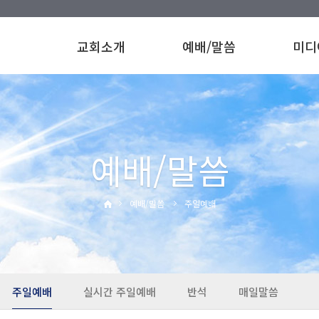
교회소개
예배/말씀
미디
예배/말씀
예배/말씀
주일예배
주일예배
실시간 주일예배
반석
매일말씀