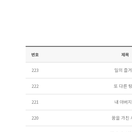
번호
제목
223
일의 즐
222
또 다른 
221
내 아버
220
꿈을 가진 