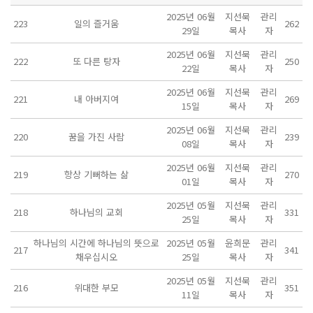
2025년 06월
지선묵
관리
223
일의 즐거움
262
29일
목사
자
2025년 06월
지선묵
관리
222
또 다른 탕자
250
22일
목사
자
2025년 06월
지선묵
관리
221
내 아버지여
269
15일
목사
자
2025년 06월
지선묵
관리
220
꿈을 가진 사람
239
08일
목사
자
2025년 06월
지선묵
관리
219
항상 기뻐하는 삶
270
01일
목사
자
2025년 05월
지선묵
관리
218
하나님의 교회
331
25일
목사
자
하나님의 시간에 하나님의 뜻으로
2025년 05월
윤희문
관리
217
341
채우십시오
25일
목사
자
2025년 05월
지선묵
관리
216
위대한 부모
351
11일
목사
자