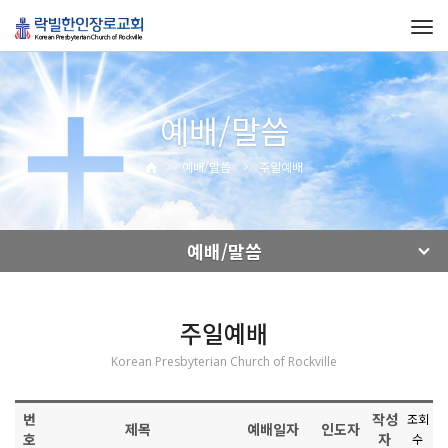
Tog
navi
예배/말씀
예배/말씀
주일예배
예배/말씀
주일예배
Korean Presbyterian Church of Rockville
번
작성
조회
제목
예배일자
인도자
호
자
수