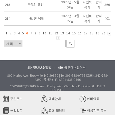
2025년 05월
지선묵
관리
215
신앙의 유산
366
04일
목사
자
2025년 04월
지선묵
관리
214
나드 한 옥합
401
27일
목사
자
1
2
3
4
5
6
7
8
9
10
11
12
13
14
15
16
17
18
19
20
개인정보보호정책
이메일무단수집거부
l
800 Hurley Ave., Rockville, MD 20850 | Tel.301-838-0766 (교회), 240-778-
4390 (목사관) | Fax.301-838-0766
COPYRIGHT(C) 2019 Korean Presbyterian Church of Rockville. ALL RIGHT
RESERVED.
주일주보
예배안내
예배영상
매일말씀
교회 갤러리
여름캠프 등록