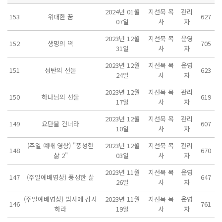
2024년 01월
지선묵 목
관리
153
위대한 꿈
627
07일
사
자
2023년 12월
지선묵 목
운영
152
생명의 떡
705
31일
사
자
2023년 12월
지선묵 목
운영
151
성탄의 선물
623
24일
사
자
2023년 12월
지선묵 목
관리
150
하나님의 선물
619
17일
사
자
2023년 12월
지선묵 목
관리
149
요단을 건너라
607
10일
사
자
(주일 예배 영상) "풍성한
2023년 12월
지선묵 목
관리
148
670
삶 2"
03일
사
자
2023년 11월
지선묵 목
운영
147
(주일예배영상) 풍성한 삶
647
26일
사
자
(주일예배영상) 범사에 감사
2023년 11월
지선묵 목
운영
146
761
하라
19일
사
자