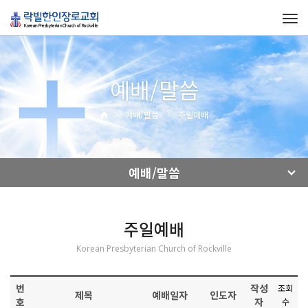
Tog
navi
예배/말씀
예배/말씀
주일예배
예배/말씀
주일예배
Korean Presbyterian Church of Rockville
번
작성
조회
제목
예배일자
인도자
호
자
수