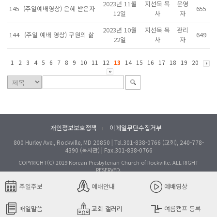
2023년 11월
지선묵 목
운영
145
(주일예배영상) 은혜 받은자
655
12일
사
자
2023년 10월
지선묵 목
관리
144
(주일 예배 영상) 구원의 삶
649
22일
사
자
1
2
3
4
5
6
7
8
9
10
11
12
13
14
15
16
17
18
19
20
개인정보보호정책
이메일무단수집거부
l
800 Hurley Ave., Rockville, MD 20850 | Tel.301-838-0766 (교회), 240-778-
4390 (목사관) | Fax.301-838-0766
COPYRIGHT(C) 2019 Korean Presbyterian Church of Rockville. ALL RIGHT
RESERVED.
주일주보
예배안내
예배영상
매일말씀
교회 갤러리
여름캠프 등록