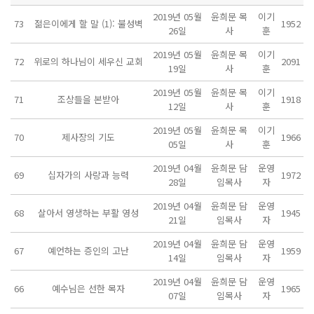
2019년 05월
윤희문 목
이기
73
젊은이에게 할 말 (1): 불성벽
1952
26일
사
훈
2019년 05월
윤희문 목
이기
72
위로의 하나님이 세우신 교회
2091
19일
사
훈
2019년 05월
윤희문 목
이기
71
조상들을 본받아
1918
12일
사
훈
2019년 05월
윤희문 목
이기
70
제사장의 기도
1966
05일
사
훈
2019년 04월
윤희문 담
운영
69
십자가의 사랑과 능력
1972
28일
임목사
자
2019년 04월
윤희문 담
운영
68
살아서 영생하는 부활 영성
1945
21일
임목사
자
2019년 04월
윤희문 담
운영
67
예언하는 증인의 고난
1959
14일
임목사
자
2019년 04월
윤희문 담
운영
66
예수님은 선한 목자
1965
07일
임목사
자