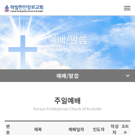
Tog
navi
예배/말씀
예배/말씀
주일예배
예배/말씀
주일예배
Korean Presbyterian Church of Rockville
번
작성
조회
제목
예배일자
인도자
호
자
수