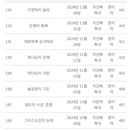
2024년 12월
지선묵
관리
193
걱정하지 말라
441
08일
목사
자
2024년 12월
지선묵
관리
192
은혜의 축복
443
01일
목사
자
2024년 11월
지선묵
관리
191
여호와께 감사하라
411
24일
목사
자
2024년 11월
지선묵
관리
190
하나님의 은혜
418
17일
목사
자
2024년 11월
지선묵
관리
189
하나님의 사람
435
10일
목사
자
2024년 11월
지선묵
관리
188
솔로몬의 기도
468
03일
목사
자
2024년 10월
이돈하
관리
187
성도의 시선: 존중
497
27일
목사
자
2024년 10월
지선묵
관리
186
그리스도인의 능력
485
20일
목사
자