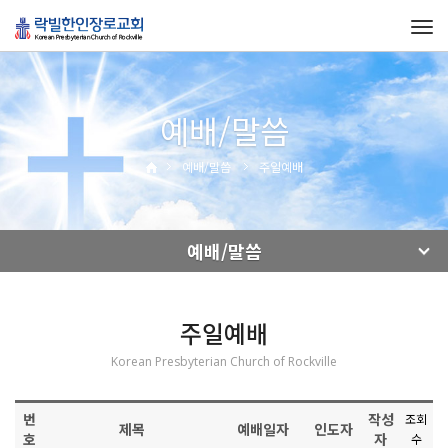
Tog
navi
예배/말씀
예배/말씀
주일예배
예배/말씀
주일예배
Korean Presbyterian Church of Rockville
번
작성
조회
제목
예배일자
인도자
호
자
수