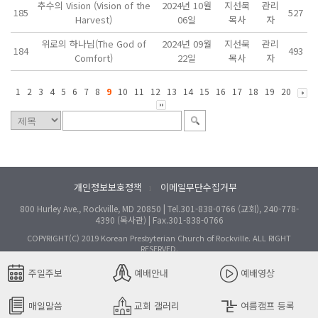
추수의 Vision (Vision of the
2024년 10월
지선묵
관리
185
527
Harvest)
06일
목사
자
위로의 하나님(The God of
2024년 09월
지선묵
관리
184
493
Comfort)
22일
목사
자
1
2
3
4
5
6
7
8
9
10
11
12
13
14
15
16
17
18
19
20
개인정보보호정책
이메일무단수집거부
l
800 Hurley Ave., Rockville, MD 20850 | Tel.301-838-0766 (교회), 240-778-
4390 (목사관) | Fax.301-838-0766
COPYRIGHT(C) 2019 Korean Presbyterian Church of Rockville. ALL RIGHT
RESERVED.
주일주보
예배안내
예배영상
매일말씀
교회 갤러리
여름캠프 등록