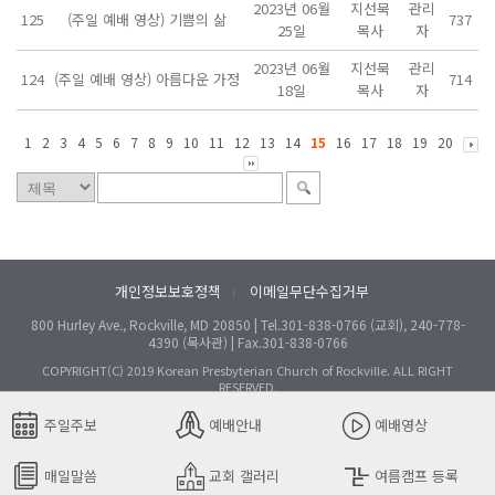
2023년 06월
지선묵
관리
125
(주일 예배 영상) 기쁨의 삶
737
25일
목사
자
2023년 06월
지선묵
관리
124
(주일 예배 영상) 아름다운 가정
714
18일
목사
자
1
2
3
4
5
6
7
8
9
10
11
12
13
14
15
16
17
18
19
20
개인정보보호정책
이메일무단수집거부
l
800 Hurley Ave., Rockville, MD 20850 | Tel.301-838-0766 (교회), 240-778-
4390 (목사관) | Fax.301-838-0766
COPYRIGHT(C) 2019 Korean Presbyterian Church of Rockville. ALL RIGHT
RESERVED.
주일주보
예배안내
예배영상
매일말씀
교회 갤러리
여름캠프 등록