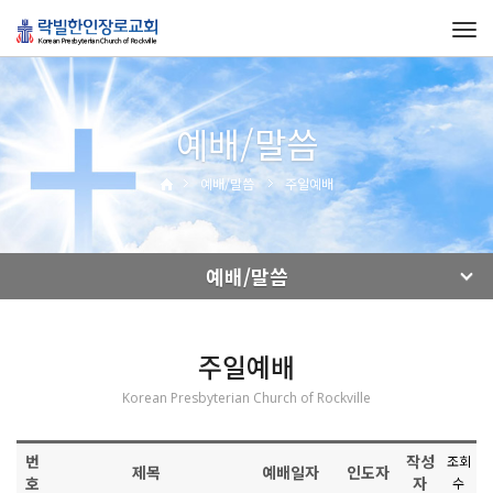
Tog
navi
예배/말씀
예배/말씀
주일예배
예배/말씀
주일예배
Korean Presbyterian Church of Rockville
번
작성
조회
제목
예배일자
인도자
호
자
수