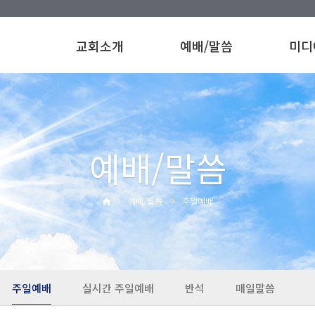
교회소개
예배/말씀
미디
예배/말씀
예배/말씀
주일예배
주일예배
실시간 주일예배
반석
매일말씀