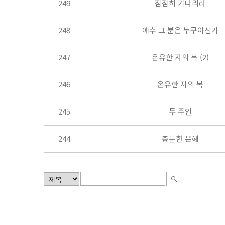
249
잠잠히 기다리라
248
예수 그 분은 누구이신가
247
온유한 자의 복 (2)
246
온유한 자의 복
245
두 주인
244
충분한 은혜