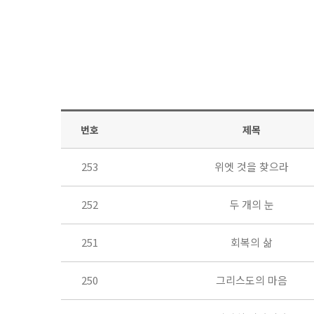
번호
제목
253
위엣 것을 찾으라
252
두 개의 눈
251
회복의 삶
250
그리스도의 마음