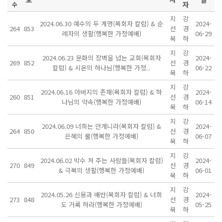
자
수
지
강
2024.06.30 예수의 두 계명(목회자 칼럼) & 순
2024-
264
853
선
경
례자의 생활(행복한 가정예배)
06-29
묵
하
지
강
2024.06.23 문화의 장벽을 넘는 교회(목회자
2024-
269
852
선
경
칼럼) & 시온의 하나님(행복한 가정..
06-22
묵
하
지
강
2024.06.16 아버지의 존재(목회자 칼럼) & 하
2024-
260
851
선
경
나님의 약속(행복한 가정예배)
06-14
묵
하
지
강
2024.06.09 너희는 안개니라(목회자 칼럼) &
2024-
264
850
선
경
은혜의 물(행복한 가정예배)
06-07
묵
하
지
강
2024.06.02 박수 쳐 주는 사람들(목회자 칼럼)
2024-
270
849
선
경
& 극복의 생활(행복한 가정예배)
06-01
묵
하
지
강
2024.05.26 신용과 배반(목회자 칼럼) & 너희
2024-
273
848
선
경
도 거룩 하라(행복한 가정예배)
05-25
묵
하