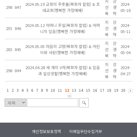
지
강
2024.05.19 교회의 주춧돌(목회자 칼럼) & 초
2024-
298
847
선
경
대교회(행복한 가정예배)
05-18
묵
하
지
강
2024.05.12 어머니 주일(목회자 칼럼) & 어머
2024-
255
846
선
경
니의 믿음(행복한 가정예배)
05-11
묵
하
지
강
2024.05.05 마음의 고향(목회자 칼럼) & 어린
2024-
283
845
선
경
이와 사랑(행복한 가정예배)
05-04
묵
하
지
강
2024.04.28 세 개의 V자(목회자 칼럼) & 믿음
2024-
298
844
선
경
과 일상생활(행복한 가정예배)
04-27
묵
하
1
2
3
4
5
6
7
8
9
10
11
12
13
14
15
16
17
18
19
20
개인정보보호정책
이메일무단수집거부
l