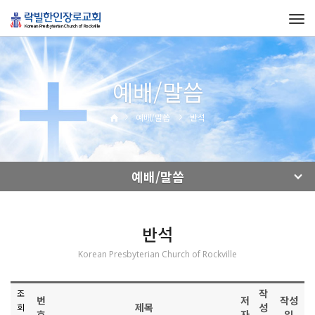
Tog
navi
예배/말씀
예배/말씀
반석
예배/말씀
반석
Korean Presbyterian Church of Rockville
작
조
번
저
작성
제목
성
회
호
자
일