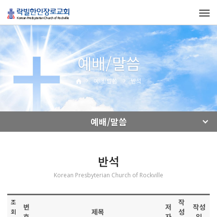
Tog
navi
예배/말씀
예배/말씀
반석
예배/말씀
반석
Korean Presbyterian Church of Rockville
작
조
번
저
작성
제목
성
회
호
자
일