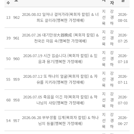
자
수
지
강
2026.08.02 일어나 걸어가라(목회자 칼럼) & 너
2026-
13
962
선
경
희도 살리라(행복한 가정예배)
08-01
묵
하
지
강
2026.07.26 대기만성大器晩成 (목회자 칼럼) &
2026-
39
961
선
경
천국은 마음 속(행복한 가정예배)
07-25
묵
하
지
강
2026.07.19 시간 없습니다.(목회자 칼럼) & 믿
2026-
50
960
선
경
음과 용기(행복한 가정예배)
07-18
묵
하
지
강
2026.07.12 또 하나의 얼굴(목회자 칼럼) & 자
2026-
55
959
선
경
유를 지키라(행복한 가정예배)
07-11
묵
하
지
강
2026.07.05 죽음을 이긴 자(목회자 칼럼) & 하
2026-
68
958
선
경
나님의 사랑(행복한 가정예배)
07-03
묵
하
지
강
2026.06.28 부부생횔 십계(목회자 칼럼) & 하나
2026-
54
957
선
경
님의 등불(행복한 가정예배)
06-27
묵
하