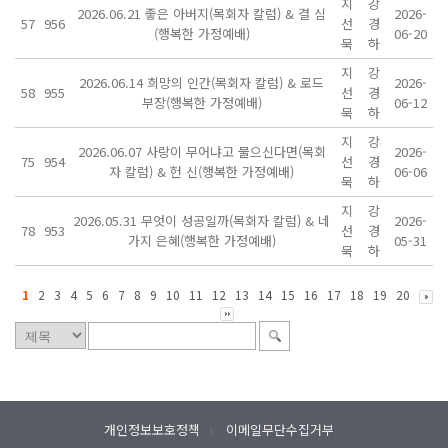
지
강
2026.06.21 좋은 아버지(목회자 칼럼) & 결 심
2026-
57
956
선
경
(행복한 가정예배)
06-20
묵
하
지
강
2026.06.14 희망의 인간(목회자 칼럼) & 로드
2026-
58
955
선
경
부장(행복한 가정예배)
06-12
묵
하
지
강
2026.06.07 사랑이 무어냐고 물으신다면(목회
2026-
75
954
선
경
자 칼럼) & 헌 신(행복한 가정예배)
06-06
묵
하
지
강
2026.05.31 무엇이 성공일까(목회자 칼럼) & 네
2026-
78
953
선
경
가지 은혜(행복한 가정예배)
05-31
묵
하
1
2
3
4
5
6
7
8
9
10
11
12
13
14
15
16
17
18
19
20
개인정보보호정책
이메일무단수집거부
l