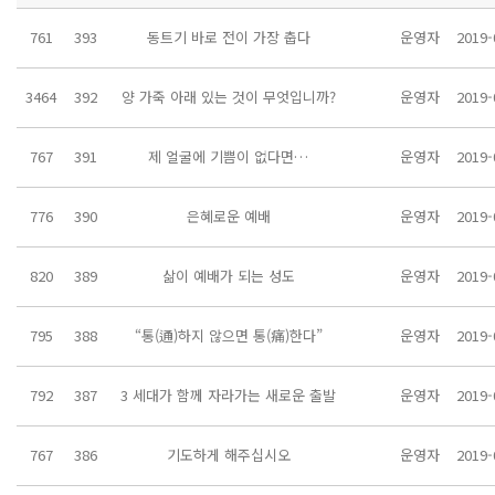
761
393
동트기 바로 전이 가장 춥다
운영자
2019-
3464
392
양 가죽 아래 있는 것이 무엇입니까?
운영자
2019-
767
391
제 얼굴에 기쁨이 없다면…
운영자
2019-
776
390
은혜로운 예배
운영자
2019-
820
389
삶이 예배가 되는 성도
운영자
2019-
795
388
“통(通)하지 않으면 통(痛)한다”
운영자
2019-
792
387
3 세대가 함께 자라가는 새로운 출발
운영자
2019-
767
386
기도하게 해주십시오
운영자
2019-