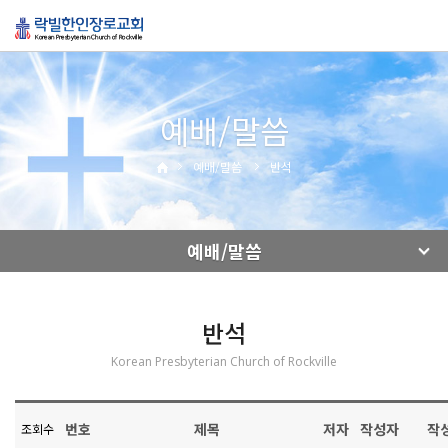
예배/말씀
예배/말씀
반석
예배/말씀
반석
Korean Presbyterian Church of Rockville
번호
제목
저자
작성자
작
조회수