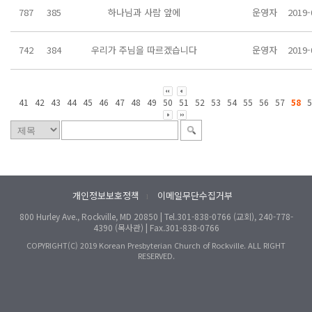
787
385
하나님과 사람 앞에
운영자
2019-
742
384
우리가 주님을 따르겠습니다
운영자
2019-
41
42
43
44
45
46
47
48
49
50
51
52
53
54
55
56
57
58
5
개인정보보호정책
이메일무단수집거부
l
800 Hurley Ave., Rockville, MD 20850 | Tel.301-838-0766 (교회), 240-778-
4390 (목사관) | Fax.301-838-0766
COPYRIGHT(C) 2019 Korean Presbyterian Church of Rockville. ALL RIGHT
RESERVED.