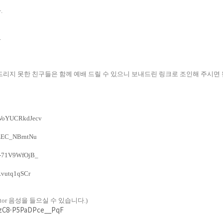
다
.
.
드리지 못한 친구들은 함께 예배 드릴 수 있으니 보내드린 링크로 조인해 주시면
5VoYUCRkdJecv
AzEC_NBrntNu
_-71V9WfOjB_
Rvutq1qSCr
tor
음성을 들으실 수 있습니다
.)
WzC8-P5PaDPce__PqF