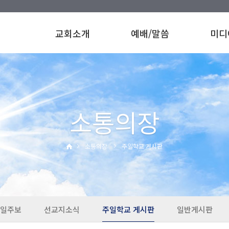
교회소개
예배/말씀
미디
소통의장
소통의장
주일학교 게시판
일주보
선교지소식
주일학교 게시판
일반게시판