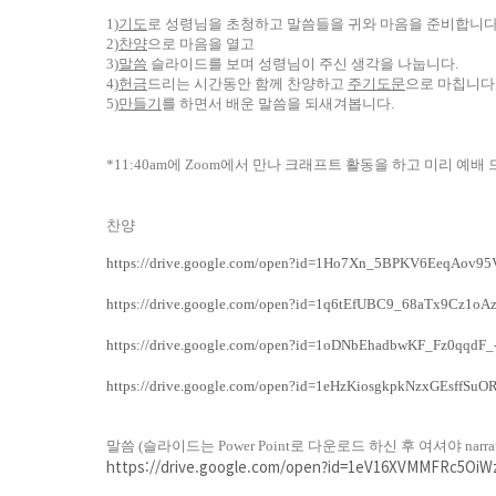
1)
기도
로
성령님을
초청하고
말씀들을
귀와
마음을
준비합니
2)
찬양
으로
마음을
열고
3)
말씀
슬라이드를
보며
성령님이
주신
생각을
나눕니다
.
4)
헌금
드리는
시간동안
함께
찬양하고
주기도문
으로
마칩니다
5)
만들기
를
하면서
배운
말씀을
되새겨봅니다
.
*11:40am
에
Zoom
에서
만나 크래프트 활동을 하고 미리 예배 
찬양
https://drive.google.com/open?id=1Ho7Xn_5BPKV6EeqAov9
https://drive.google.com/open?id=1q6tEfUBC9_68aTx9Cz1o
https://drive.google.com/open?id=1oDNbEhadbwKF_Fz0qqdF
https://drive.google.com/open?id=1eHzKiosgkpkNzxGEsffSuO
말씀
(
슬라이드는
Power Point
로 다운로드 하신 후 여셔야
narra
https://drive.google.com/open?id=1eV16XVMMFRc5Oi