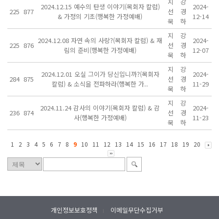
지
강
2024.12.15 예수의 탄생 이야기(목회자 칼럼)
2024-
225
877
선
경
& 가정의 기초(행복한 가정예배)
12-14
묵
하
지
강
2024.12.08 자연 속의 사랑?(목회자 칼럼) & 재
2024-
225
876
선
경
림의 준비(행복한 가정예배)
12-07
묵
하
지
강
2024.12.01 오실 그이가 당신입니까?(목회자
2024-
284
875
선
경
칼럼) & 소식을 전파하라(행복한 가..
11-29
묵
하
지
강
2024.11.24 감사의 이야기(목회자 칼럼) & 감
2024-
236
874
선
경
사(행복한 가정예배)
11-23
묵
하
1
2
3
4
5
6
7
8
9
10
11
12
13
14
15
16
17
18
19
20
개인정보보호정책
이메일무단수집거부
l