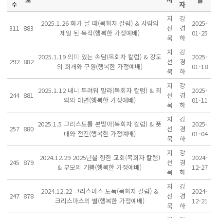
자
수
지
강
2025.1.26 화가 날 때(목회자 칼럼) & 사람의
2025-
311
883
선
경
제일 된 목적(행복한 가정예배)
01-25
묵
하
지
강
2025.1.19 의미 있는 속담(목회자 칼럼) & 강도
2025-
292
882
선
경
의 회개와 구원(행복한 가정예배)
01-18
묵
하
지
강
2025.1.12 내니 두려워 말라(목회자 칼럼) & 죄
2025-
244
881
선
경
와의 대면(행복한 가정예배)
01-11
묵
하
지
강
2025.1.5 그리스도를 본받아(목회자 칼럼) & 푯
2025-
257
880
선
경
대와 전진(행복한 가정예배)
01-04
묵
하
지
강
2024.12.29 2025년을 향한 교회(목회자 칼럼)
2024-
245
879
선
경
& 부모의 기쁨(행복한 가정예배)
12-27
묵
하
지
강
2024.12.22 크리스마스 도둑(목회자 칼럼) &
2024-
247
878
선
경
크리스마스의 별(행복한 가정예배)
12-21
묵
하