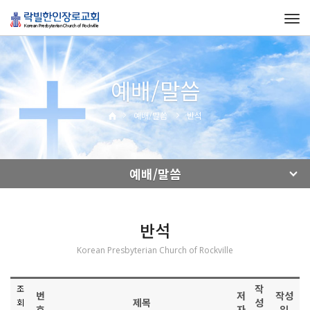
Tog
navi
예배/말씀
예배/말씀
반석
예배/말씀
반석
Korean Presbyterian Church of Rockville
작
조
번
저
작성
제목
성
회
호
자
일